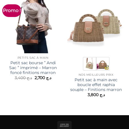
Promo !
PETITS SAC À MAIN
Petit sac bourse ” Andi
Sac ” imprimé – Marron
foncé finitions marron
NOS MEILLEURS PRIX
Le
Le
3,400
د.ج
2,700
د.ج
Petit sac à main avec
prix
prix
boucle effet raphia
initial
actuel
était :
est :
souple – Finitions marron
د.ج 2,700.
د.ج 3,400.
3,800
د.ج
Cash