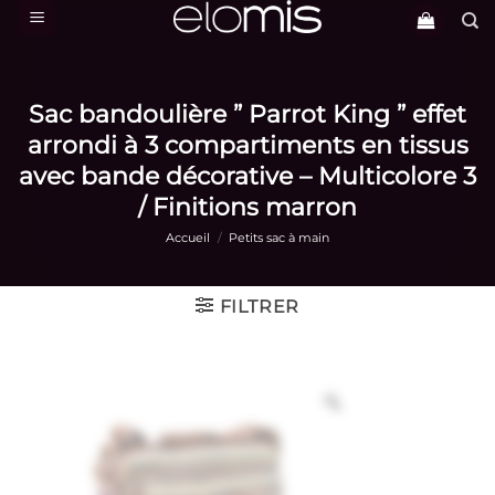
Passer
au
contenu
Sac bandoulière ” Parrot King ” effet
arrondi à 3 compartiments en tissus
avec bande décorative – Multicolore 3
/ Finitions marron
Accueil
/
Petits sac à main
FILTRER