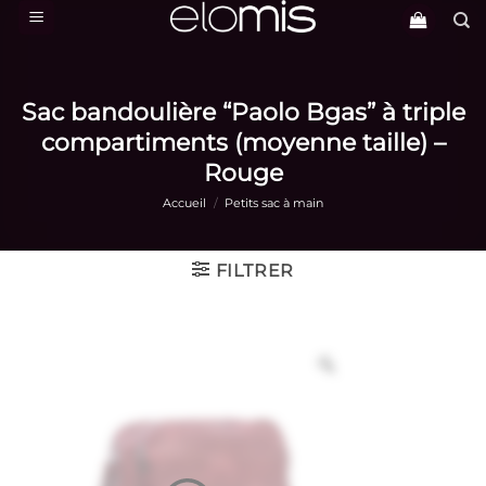
Passer
au
contenu
Sac bandoulière “Paolo Bgas” à triple
compartiments (moyenne taille) –
Rouge
Accueil
/
Petits sac à main
FILTRER