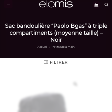
Passer
au
contenu
Sac bandoulière “Paolo Bgas” à triple
compartiments (moyenne taille) –
Noir
Accueil
/
Petits sac à main
FILTRER