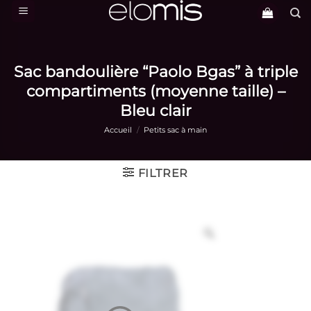
Passer
au
contenu
Sac bandoulière “Paolo Bgas” à triple
compartiments (moyenne taille) –
Bleu clair
Accueil
/
Petits sac à main
FILTRER