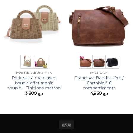
NOS MEILLEURS PRIX
SACS LADY
Petit sac à main avec
Grand sac Bandoulière /
boucle effet raphia
Cartable à 6
souple – Finitions marron
compartiments
3,800
د.ج
4,950
د.ج
Cash
On