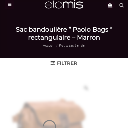
Passer
au
contenu
Sac bandoulière ” Paolo Bags ”
rectangulaire – Marron
Accueil
/
Petits sac à main
FILTRER