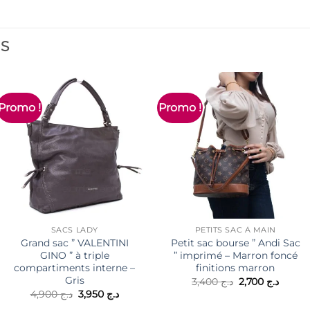
ES
Promo !
Promo !
SACS LADY
PETITS SAC À MAIN
Grand sac ” VALENTINI
Petit sac bourse ” Andi Sac
GINO ” à triple
” imprimé – Marron foncé
compartiments interne –
finitions marron
Gris
Le
Le
3,400
د.ج
2,700
د.ج
prix
prix
Le
Le
4,900
د.ج
3,950
د.ج
initial
actuel
prix
prix
était :
est :