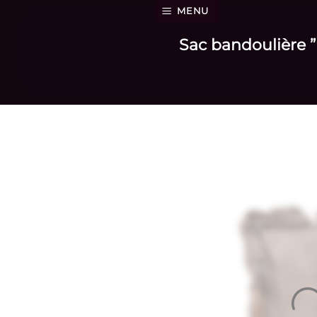
Passer
MENU
au
Sac bandoulière ”
contenu