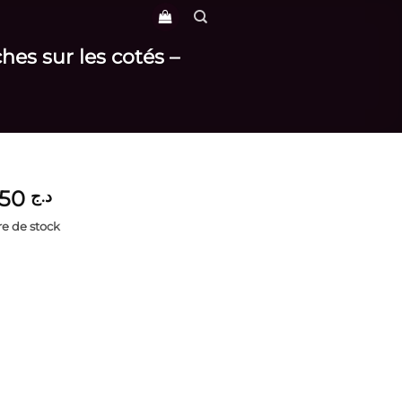
es sur les cotés –
3,950
د.ج
e de stock