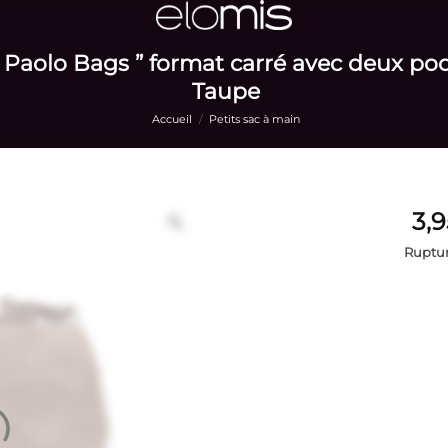
 Paolo Bags ” format carré avec deux poch
Taupe
Accueil
/
Petits sac à main
Ruptur