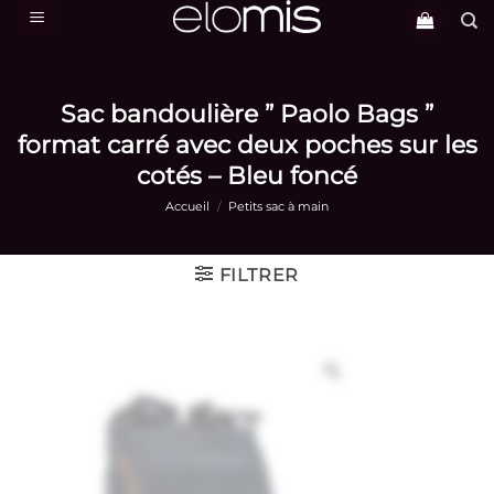
Passer
au
contenu
Sac bandoulière ” Paolo Bags ”
format carré avec deux poches sur les
cotés – Bleu foncé
Accueil
/
Petits sac à main
FILTRER