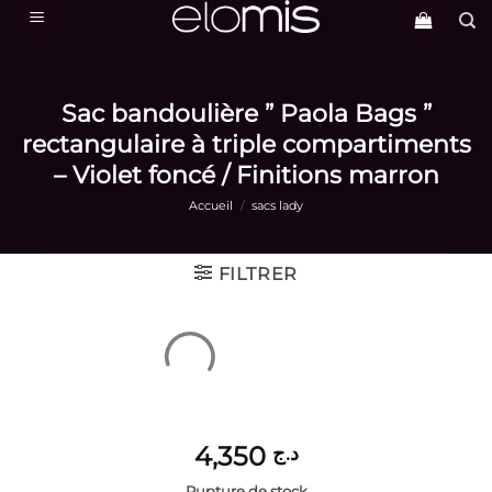
Passer
au
contenu
Sac bandoulière ” Paola Bags ”
rectangulaire à triple compartiments
– Violet foncé / Finitions marron
Accueil
/
sacs lady
FILTRER
4,350
د.ج
Rupture de stock