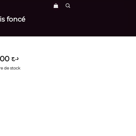
is foncé
4,000
د.ج
e de stock