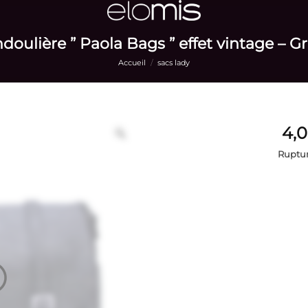
doulière ” Paola Bags ” effet vintage – Gr
Accueil
/
sacs lady
Ruptur