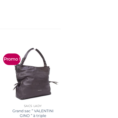
Promo !
Nouveau
SACS LADY
Grand sac ” VALENTINI
GINO ” à triple