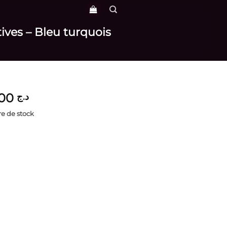
ives – Bleu turquois
4,100
د.ج
e de stock