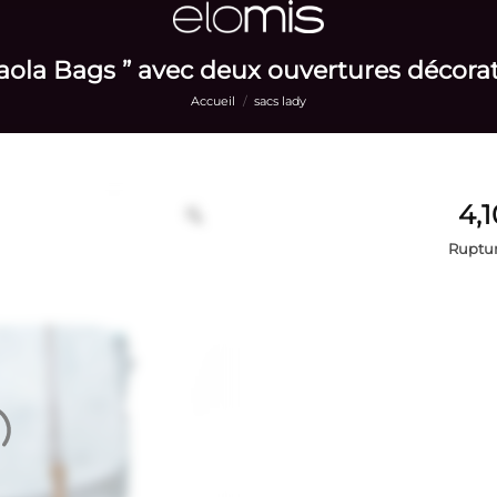
aola Bags ” avec deux ouvertures décorat
Accueil
/
sacs lady
Ruptur