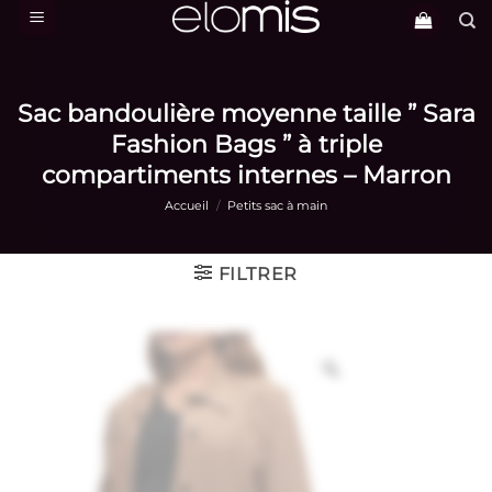
Passer
au
contenu
Sac bandoulière moyenne taille ” Sara
Fashion Bags ” à triple
compartiments internes – Marron
Accueil
/
Petits sac à main
FILTRER