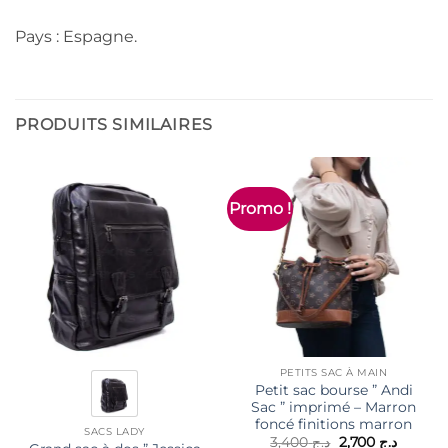
Pays : Espagne.
PRODUITS SIMILAIRES
Promo !
PETITS SAC À MAIN
Petit sac bourse ” Andi
Sac ” imprimé – Marron
foncé finitions marron
SACS LADY
Le
Le
3,400
د.ج
2,700
د.ج