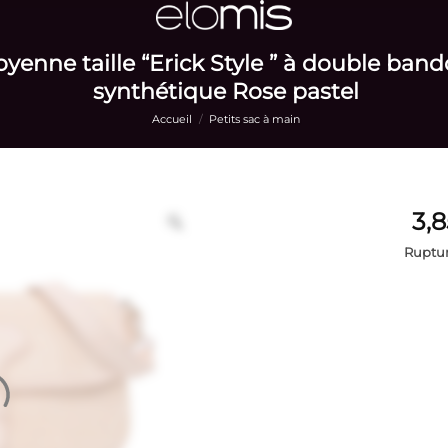
enne taille “Erick Style ” à double bandou
synthétique Rose pastel
Accueil
/
Petits sac à main
Ruptur