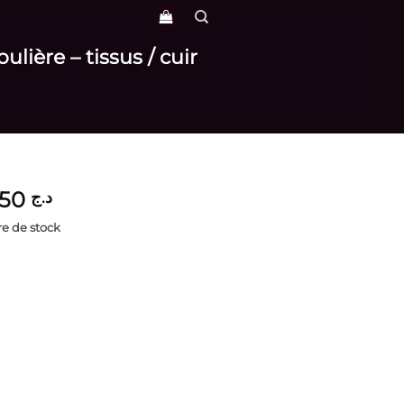
lière – tissus / cuir
3,850
د.ج
e de stock