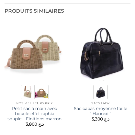
PRODUITS SIMILAIRES
NOS MEILLEURS PRIX
SACS LADY
Petit sac à main avec
Sac cabas moyenne taille
boucle effet raphia
” Haorexi “
souple – Finitions marron
5,300
د.ج
3,800
د.ج