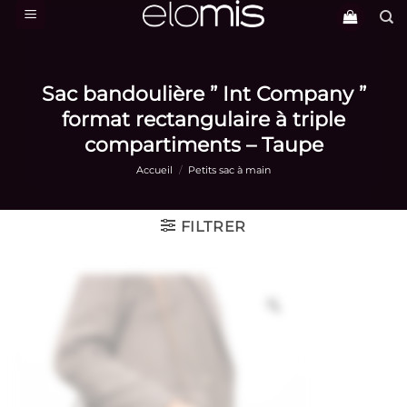
Passer
au
contenu
Sac bandoulière ” Int Company ”
format rectangulaire à triple
compartiments – Taupe
Accueil
/
Petits sac à main
FILTRER