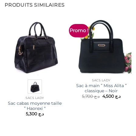
PRODUITS SIMILAIRES
Promo !
SACS LADY
Sac à main ” Miss Alita ”
classique – Noir
Le
Le
5,700
د.ج
4,500
د.ج
SACS LADY
prix
prix
Sac cabas moyenne taille
initial
actuel
était :
est :
” Haorexi “
د.ج 5,700.
5,300
د.ج