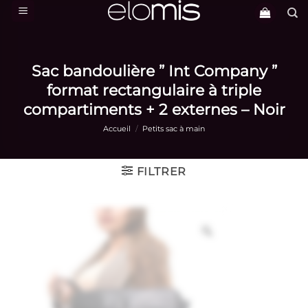
Passer
au
contenu
Sac bandoulière ” Int Company ”
format rectangulaire à triple
compartiments + 2 externes – Noir
Accueil
/
Petits sac à main
FILTRER