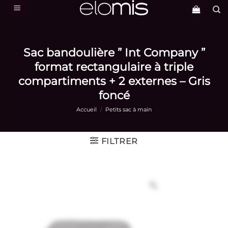
Passer
au
contenu
Sac bandoulière ” Int Company ”
format rectangulaire à triple
compartiments + 2 externes – Gris
foncé
Accueil
/
Petits sac à main
FILTRER