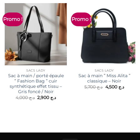
Promo !
Promo !
SACS LADY
SACS LADY
Sac à main / porté épaule
Sac à main ” Miss Alita ”
” Fashion Bag ” cuir
classique – Noir
synthétique effet tissu –
Le
Le
5,700
د.ج
4,500
د.ج
prix
prix
Gris foncé / Noir
initial
actuel
Le
Le
4,000
د.ج
2,900
د.ج
était :
est :
prix
prix
د.ج 5,700.
initial
actuel
était :
est :
د.ج 2,900.
د.ج 4,000.