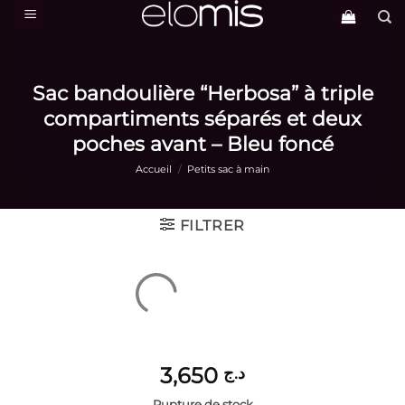
Passer
au
contenu
Sac bandoulière “Herbosa” à triple
compartiments séparés et deux
poches avant – Bleu foncé
Accueil
/
Petits sac à main
FILTRER
3,650
د.ج
Rupture de stock