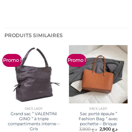
PRODUITS SIMILAIRES
Promo !
Promo !
SACS LADY
SACS LADY
Grand sac ” VALENTINI
Sac porté épaule ”
GINO ” à triple
Fashion Bag ” avec
compartiments interne –
pochette – Brique
Gris
Le
Le
3,900
د.ج
2,900
د.ج