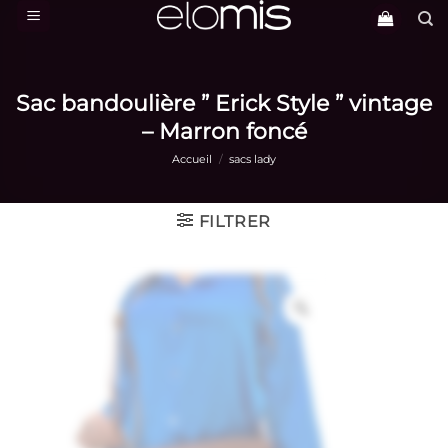
Passer
au
contenu
Sac bandoulière ” Erick Style ” vintage
– Marron foncé
Accueil
/
sacs lady
FILTRER