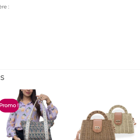
re :
ES
Promo !