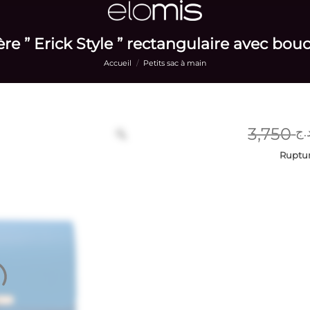
re ” Erick Style ” rectangulaire avec bouc
Accueil
/
Petits sac à main
3,750
.ج
Ruptur