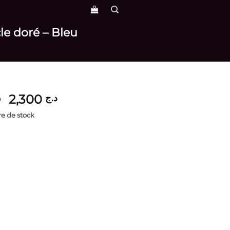
le doré – Bleu
Le
Le
2,300
د.ج
د
prix
prix
e de stock
initial
actuel
était :
est :
د.ج 2,300.
د.ج 3,750.