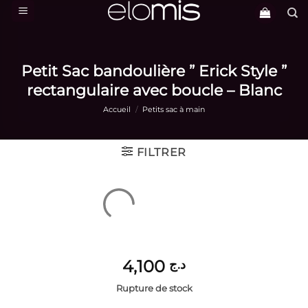
Passer
au
contenu
Petit Sac bandoulière ” Erick Style ”
rectangulaire avec boucle – Blanc
Accueil
/
Petits sac à main
FILTRER
4,100
د.ج
Rupture de stock