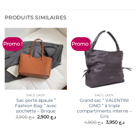
PRODUITS SIMILAIRES
Promo !
Promo !
SACS LADY
SACS LADY
Sac porté épaule ”
Grand sac ” VALENTINI
Fashion Bag ” avec
GINO ” à triple
pochette – Brique
compartiments interne –
Gris
Le
Le
3,900
د.ج
2,900
د.ج
prix
prix
Le
Le
4,900
د.ج
3,950
د.ج
initial
actuel
prix
prix
était :
est :
initial
actuel
د.ج 2,900.
د.ج 3,900.
était :
est :
د.ج 4,900.