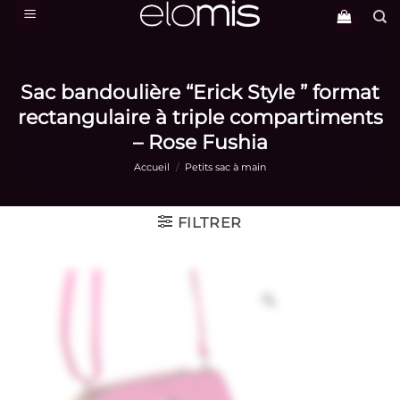
Passer
au
contenu
Sac bandoulière “Erick Style ” format
rectangulaire à triple compartiments
– Rose Fushia
Accueil
/
Petits sac à main
FILTRER