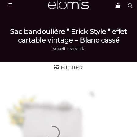
Passer
au
contenu
Sac bandoulière ” Erick Style ” effet
cartable vintage – Blanc cassé
Accueil
/
sacs lady
FILTRER