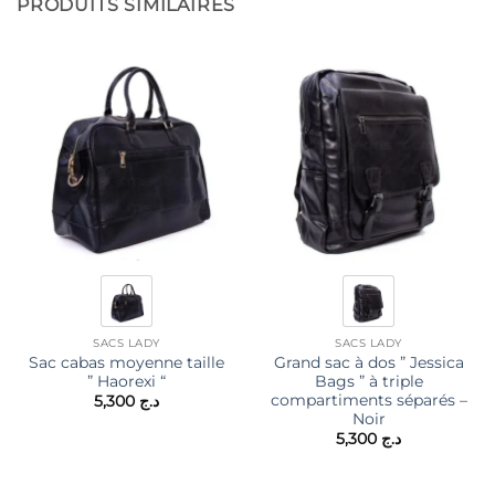
PRODUITS SIMILAIRES
SACS LADY
SACS LADY
Sac cabas moyenne taille
Grand sac à dos ” Jessica
” Haorexi “
Bags ” à triple
compartiments séparés –
5,300
د.ج
Noir
5,300
د.ج