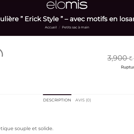
lière ” Erick Style ” – avec motifs en losa
Accueil
/
Petits sac à main
3,900
.ج
Ruptur
DESCRIPTION
AVIS (0)
tique souple et solide.