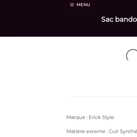
Passer
MENU
au
Sac bandou
contenu
Marque : Erick Style
Matière externe : Cuir Synthé