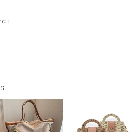
re :
ES