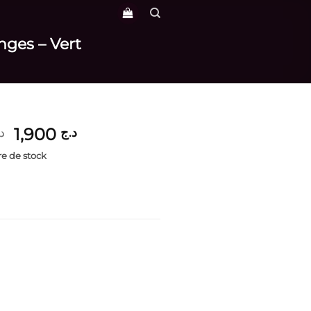
nges – Vert
Le
Le
1,900
د.ج
د
prix
prix
e de stock
initial
actuel
était :
est :
د.ج 1,900.
د.ج 3,900.