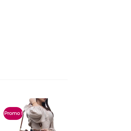
Promo !
Promo !