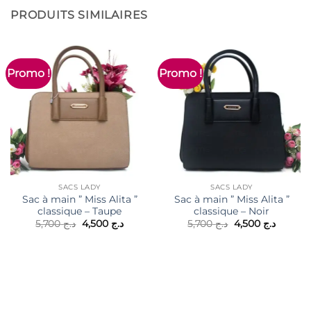
PRODUITS SIMILAIRES
Promo !
Promo !
SACS LADY
SACS LADY
Sac à main ” Miss Alita ”
Sac à main ” Miss Alita ”
classique – Taupe
classique – Noir
Le
Le
Le
Le
5,700
د.ج
4,500
د.ج
5,700
د.ج
4,500
د.ج
prix
prix
prix
prix
initial
actuel
initial
actuel
était :
est :
était :
est :
د.ج 5,700.
د.ج 4,500.
د.ج 5,700.