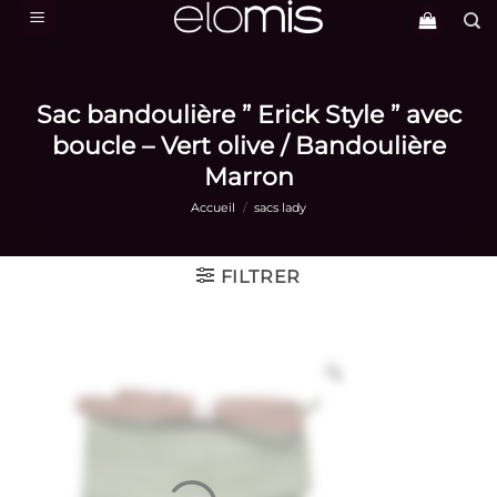
Passer
au
contenu
Sac bandoulière ” Erick Style ” avec
boucle – Vert olive / Bandoulière
Marron
Accueil
/
sacs lady
FILTRER