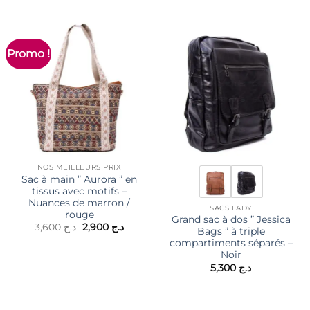
Promo !
NOS MEILLEURS PRIX
Sac à main ” Aurora ” en
tissus avec motifs –
Nuances de marron /
SACS LADY
rouge
Grand sac à dos ” Jessica
Le
Le
3,600
د.ج
2,900
د.ج
Bags ” à triple
prix
prix
compartiments séparés –
initial
actuel
était :
est :
Noir
د.ج 2,900.
د.ج 3,600.
5,300
د.ج