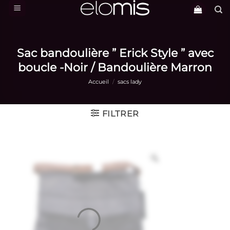
Passer
au
contenu
Sac bandoulière ” Erick Style ” avec
boucle -Noir / Bandoulière Marron
Accueil
/
sacs lady
FILTRER