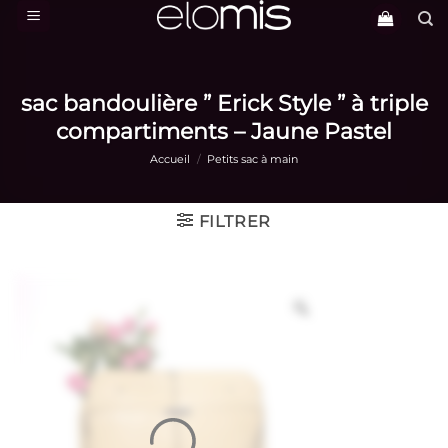
Passer
au
contenu
sac bandoulière ” Erick Style ” à triple
compartiments – Jaune Pastel
Accueil
/
Petits sac à main
FILTRER