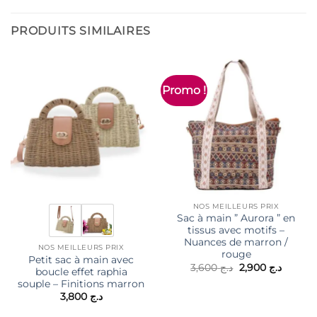
PRODUITS SIMILAIRES
Promo !
NOS MEILLEURS PRIX
Sac à main ” Aurora ” en
tissus avec motifs –
Nuances de marron /
NOS MEILLEURS PRIX
rouge
Petit sac à main avec
Le
Le
3,600
د.ج
2,900
د.ج
boucle effet raphia
prix
prix
souple – Finitions marron
initial
actuel
était :
est :
3,800
د.ج
د.ج 3,600.