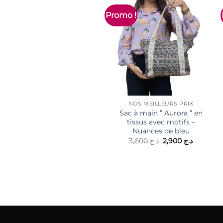
Promo !
NOS MEILLEURS PRIX
Sac à main ” Aurora ” en
tissus avec motifs –
Nuances de bleu
Le
Le
3,600
د.ج
2,900
د.ج
prix
prix
initial
actuel
était :
est :
2,900
د.ج 3,600.