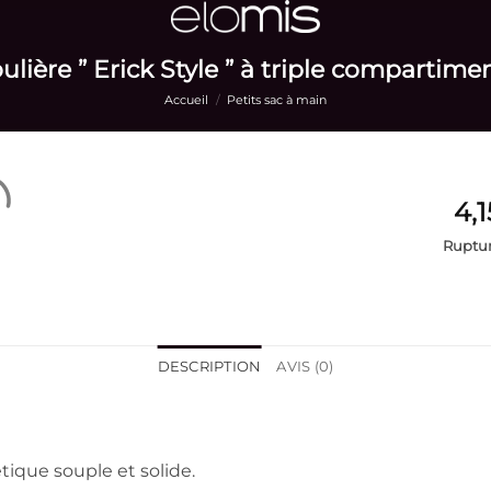
lière ” Erick Style ” à triple compartime
Accueil
/
Petits sac à main
Ruptur
DESCRIPTION
AVIS (0)
tique souple et solide.