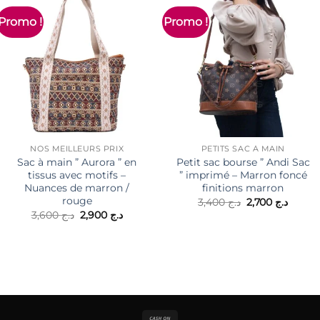
Promo !
Promo !
NOS MEILLEURS PRIX
PETITS SAC À MAIN
Sac à main ” Aurora ” en
Petit sac bourse ” Andi Sac
tissus avec motifs –
” imprimé – Marron foncé
Nuances de marron /
finitions marron
rouge
Le
Le
3,400
د.ج
2,700
د.ج
prix
prix
Le
Le
3,600
د.ج
2,900
د.ج
initial
actuel
prix
prix
était :
est :
initial
actuel
د.ج 3,400.
د.ج .
était :
est :
د.ج 2,900.
د.ج 3,600.
Cash