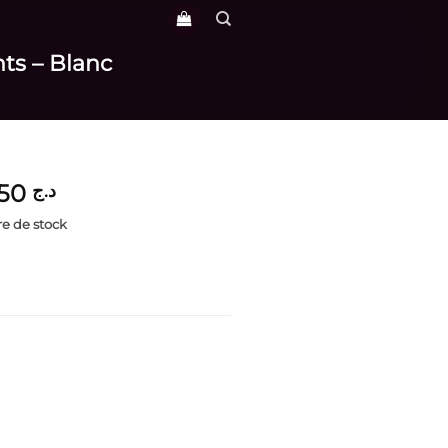
nts – Blanc
4,150
د.ج
e de stock