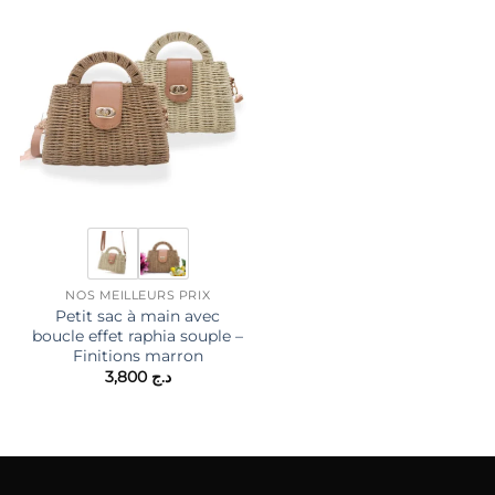
NOS MEILLEURS PRIX
SACS LADY
Petit sac à main avec
Sac à main / fourre tout e
boucle effet raphia souple –
tissus
Finitions marron
3,400
د.ج
د.ج 2,700.
3,800
د.ج