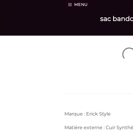
Passer
MENU
au
sac bandou
contenu
Marque : Erick Style
Matière externe : Cuir Synthé