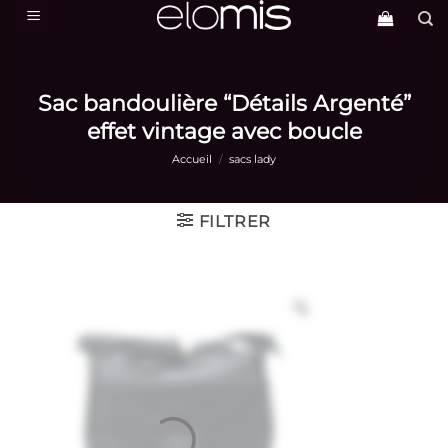
Passer
au
contenu
Sac bandoulière “Détails Argenté”
effet vintage avec boucle
Accueil
/
sacs lady
FILTRER