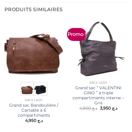
PRODUITS SIMILAIRES
Promo !
SACS LADY
Grand sac ” VALENTINI
GINO ” à triple
compartiments interne –
SACS LADY
Gris
Grand sac Bandoulière /
Le
Le
4,900
د.ج
3,950
د.ج
Cartable à 6
prix
prix
compartiments
initial
actuel
était :
est :
4,950
د.ج
د.ج 4,900.