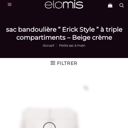
Passer
au
contenu
sac bandoulière ” Erick Style ” à triple
compartiments – Beige crème
Accueil
/
Petits sac à main
FILTRER