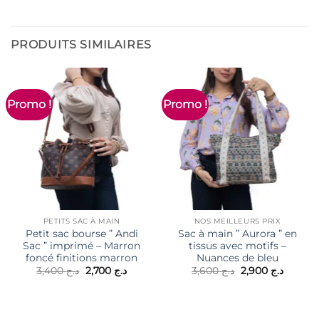
PRODUITS SIMILAIRES
Promo !
Promo !
PETITS SAC À MAIN
NOS MEILLEURS PRIX
Petit sac bourse ” Andi
Sac à main ” Aurora ” en
Sac ” imprimé – Marron
tissus avec motifs –
foncé finitions marron
Nuances de bleu
Le
Le
Le
Le
3,400
د.ج
2,700
د.ج
3,600
د.ج
2,900
د.ج
prix
prix
prix
prix
initial
actuel
initial
actuel
était :
est :
était :
est :
د.ج 3,600.
د.ج 2,700.
د.ج 3,400.