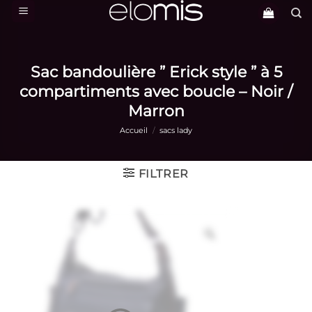
Passer
au
contenu
Sac bandoulière ” Erick style ” à 5
compartiments avec boucle – Noir /
Marron
Accueil
/
sacs lady
FILTRER