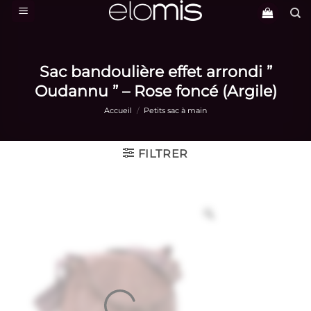
Passer
au
contenu
Sac bandoulière effet arrondi ”
Oudannu ” – Rose foncé (Argile)
Accueil
/
Petits sac à main
FILTRER