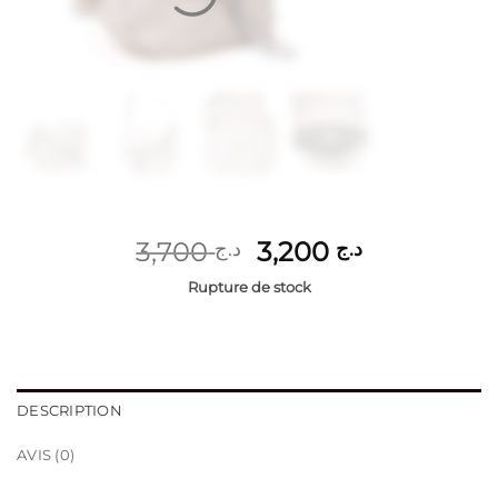
Le
Le
3,700
3,200
د.ج
د.ج
prix
prix
Rupture de stock
initial
actuel
était :
est :
د.ج 3,200.
د.ج 3,700.
DESCRIPTION
AVIS (0)