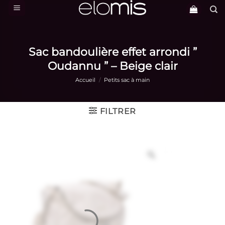
Passer
au
contenu
Sac bandoulière effet arrondi ”
Oudannu ” – Beige clair
Accueil
/
Petits sac à main
FILTRER