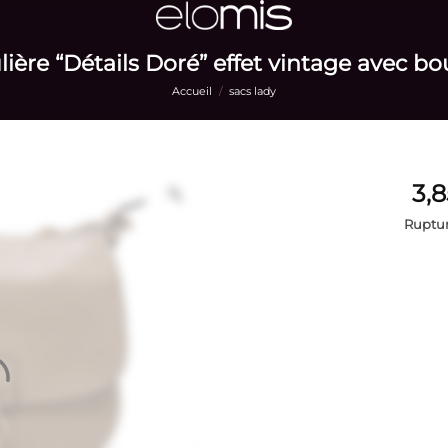
ière “Détails Doré” effet vintage avec bo
Accueil
/
sacs lady
Ruptur