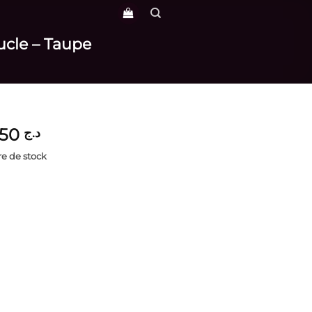
ucle – Taupe
3,850
د.ج
e de stock