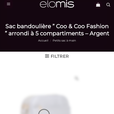
Passer
au
contenu
Sac bandoulière ” Coo & Coo Fashion
” arrondi à 5 compartiments – Argent
Accueil
/
Petits sac à main
FILTRER