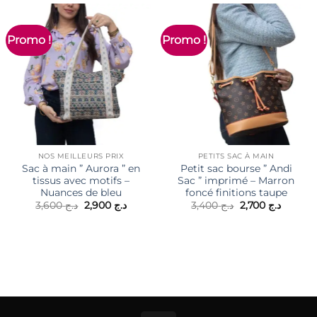
Promo !
Promo !
NOS MEILLEURS PRIX
PETITS SAC À MAIN
Sac à main ” Aurora ” en
Petit sac bourse ” Andi
tissus avec motifs –
Sac ” imprimé – Marron
Nuances de bleu
foncé finitions taupe
Le
Le
Le
Le
3,600
د.ج
2,900
د.ج
3,400
د.ج
2,700
د.ج
prix
prix
prix
prix
initial
actuel
initial
actuel
était :
est :
était :
est :
د.ج 3,400.
د.ج 2,900.
د.ج 3,600.