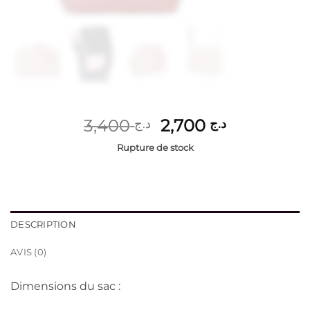
Le
Le
3,400
2,700
د.ج
د.ج
prix
prix
Rupture de stock
initial
actuel
était :
est :
د.ج 2,700.
د.ج 3,400.
DESCRIPTION
AVIS (0)
Dimensions du sac :