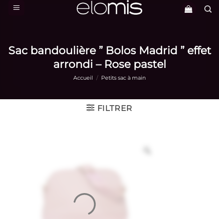
Passer
au
contenu
Sac bandoulière ” Bolos Madrid ” effet
arrondi – Rose pastel
Accueil
/
Petits sac à main
FILTRER