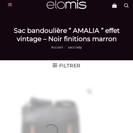
Passer
au
contenu
Sac bandoulière ” AMALIA ” effet
vintage – Noir finitions marron
Accueil
/
sacs lady
FILTRER