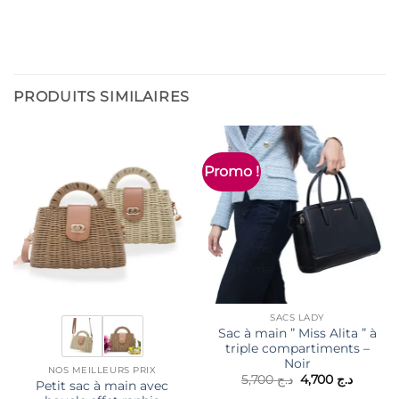
PRODUITS SIMILAIRES
Promo !
SACS LADY
Sac à main ” Miss Alita ” à
triple compartiments –
Noir
NOS MEILLEURS PRIX
Le
Le
5,700
د.ج
4,700
د.ج
Petit sac à main avec
prix
prix