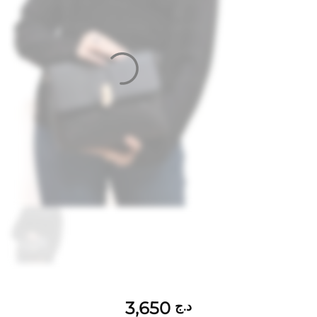
3,650
د.ج