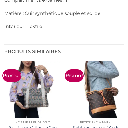
Compartiments externes : 1
Matière : Cuir synthétique souple et solide.
Intérieur : Textile.
PRODUITS SIMILAIRES
Promo !
Promo !
NOS MEILLEURS PRIX
PETITS SAC À MAIN
Sac à main ” Aurora ” en
Petit sac bourse ” Andi