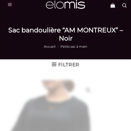
Passer
au
contenu
Sac bandoulière “AM MONTREUX” –
Noir
Accueil
/
Petits sac à main
FILTRER