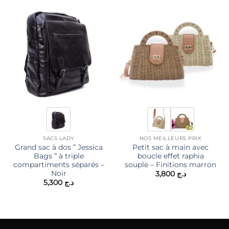
SACS LADY
NOS MEILLEURS PRIX
Grand sac à dos ” Jessica
Petit sac à main avec
Bags ” à triple
boucle effet raphia
compartiments séparés –
souple – Finitions marron
Noir
3,800
د.ج
5,300
د.ج