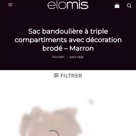
Passer
au
contenu
Sac bandoulière à triple
compartiments avec décoration
brodé – Marron
Accueil
/
sacs lady
FILTRER