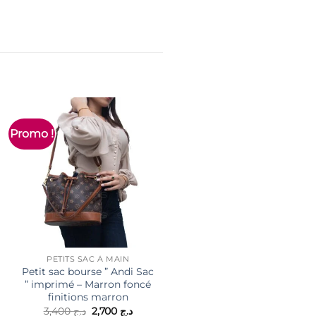
Promo !
Promo !
PETITS SAC À MAIN
SACS LADY
Petit sac bourse ” Andi Sac
Sac à main ” Miss Alita ” à
” imprimé – Marron foncé
poignée rigide – Beige clai
finitions marron
Le
Le
5,800
د.ج
4,700
د.ج
prix
prix
Le
Le
3,400
د.ج
2,700
د.ج