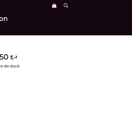
ron
3,850
د.ج
e de stock