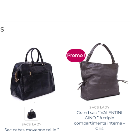
ES
Promo !
SACS LADY
Grand sac ” VALENTINI
GINO ” à triple
compartiments interne –
SACS LADY
Gris
Sac cabas moyenne taille ”