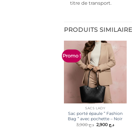
titre de transport.
PRODUITS SIMILAIR
Promo !
SACS LADY
Sac porté épaule ” Fashion
Bag ” avec pochette – Noir
Le
Le
3,900
د.ج
2,900
د.ج
prix
prix