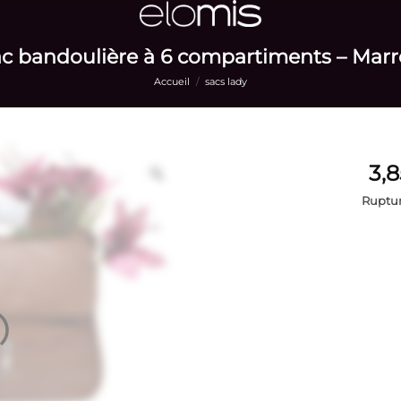
c bandoulière à 6 compartiments – Mar
Accueil
/
sacs lady
Ruptur