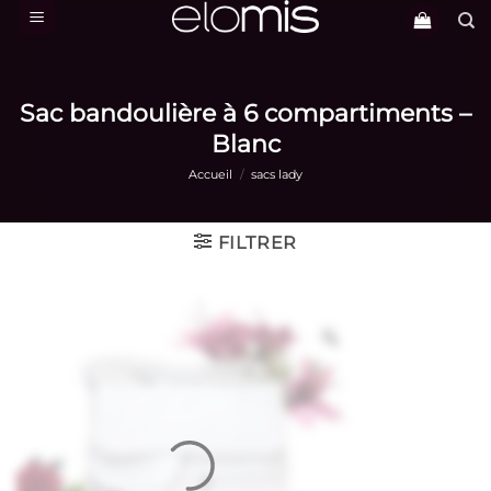
Passer
au
contenu
Sac bandoulière à 6 compartiments –
Blanc
Accueil
/
sacs lady
FILTRER