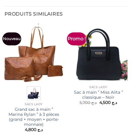
PRODUITS SIMILAIRES
Promo !
Nouveau
SACS LADY
Sac à main ” Miss Alita ”
classique – Noir
Le
Le
5,700
د.ج
4,500
د.ج
SACS LADY
prix
prix
Grand sac à main ”
initial
actuel
était :
est :
Marina Rylan ” à 3 pièces
د.ج 5,700.
(grand + moyen + porte-
monnaie)
4,800
د.ج