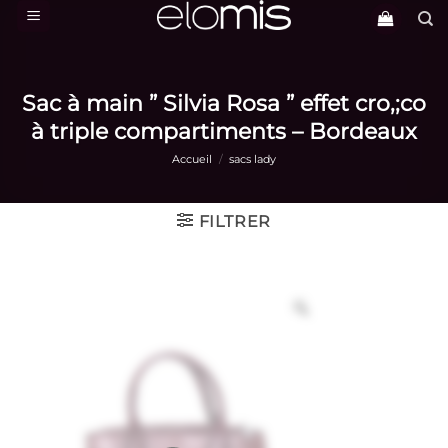
Passer
au
contenu
Sac à main ” Silvia Rosa ” effet cro,;co
à triple compartiments – Bordeaux
Accueil
/
sacs lady
FILTRER