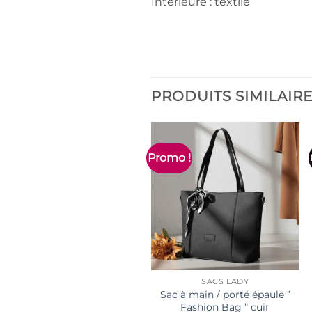
Intérieure : textile
PRODUITS SIMILAIR
Promo !
SACS LADY
Sac à main / porté épaule ”
Fashion Bag ” cuir