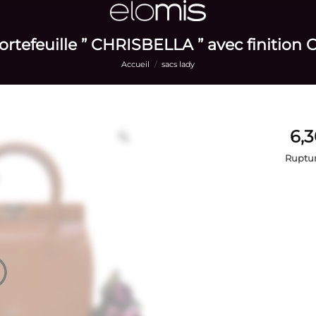
rtefeuille ” CHRISBELLA ” avec finition 
Accueil
/
sacs lady
Ruptur