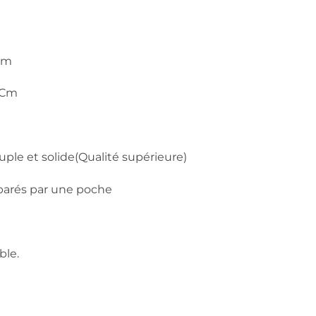
 Cm
5 Cm
uple et solide(Qualité supérieure)
parés par une poche
ble.