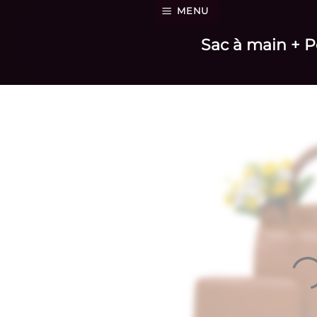
Passer
MENU
au
Sac à main + Po
contenu