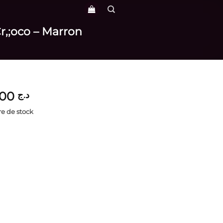
Cr,;oco – Marron
6,300
د.ج
e de stock