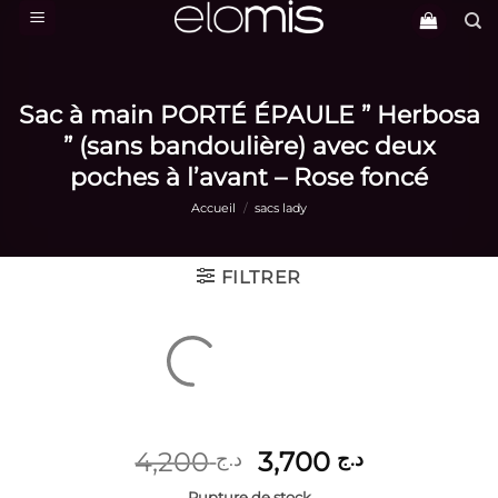
Passer
au
contenu
Sac à main PORTÉ ÉPAULE ” Herbosa
” (sans bandoulière) avec deux
poches à l’avant – Rose foncé
Accueil
/
sacs lady
FILTRER
Le
Le
4,200
3,700
د.ج
د.ج
prix
prix
Rupture de stock