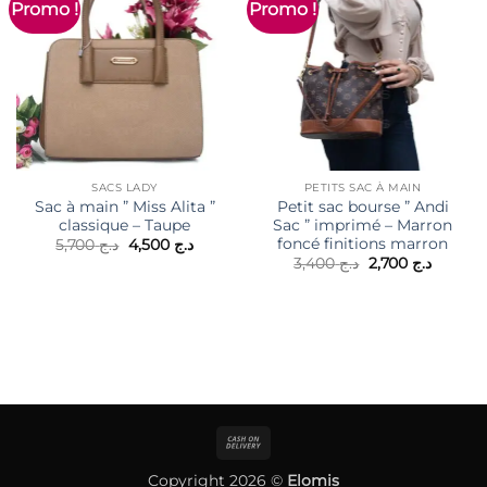
Promo !
Promo !
SACS LADY
PETITS SAC À MAIN
Sac à main ” Miss Alita ”
Petit sac bourse ” Andi
classique – Taupe
Sac ” imprimé – Marron
foncé finitions marron
Le
Le
5,700
د.ج
4,500
د.ج
prix
prix
Le
Le
3,400
د.ج
2,700
د.ج
initial
actuel
prix
prix
était :
est :
initial
actuel
د.ج 4,500.
د.ج 5,700.
était :
est :
د.ج 3,400.
Cash
On
Copyright 2026 ©
Elomis