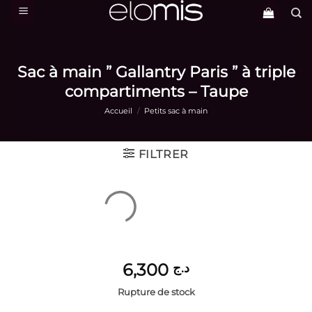
Passer
au
contenu
Sac à main ” Gallantry Paris ” à triple
compartiments – Taupe
Accueil
/
Petits sac à main
FILTRER
6,300
د.ج
Rupture de stock