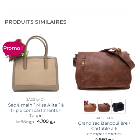
PRODUITS SIMILAIRES
Promo !
SACS LADY
Sac à main ” Miss Alita ” à
triple compartiments –
Taupe
SACS LADY
Le
Le
5,700
د.ج
4,700
د.ج
Grand sac Bandoulière /
prix
prix
Cartable à 6
initial
actuel
était :
est :
compartiments
د.ج 4,700.
د.ج 5,700.
4,950
د.ج