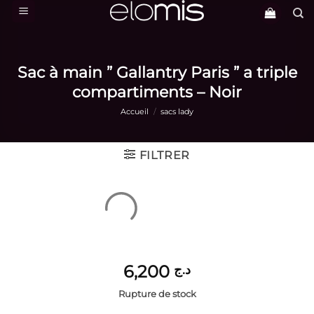
Passer
au
contenu
Sac à main ” Gallantry Paris ” a triple
compartiments – Noir
Accueil
/
sacs lady
FILTRER
6,200
د.ج
Rupture de stock