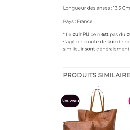
Longueur des anses : 13,5 C
Pays : France
* Le
cuir PU
ce n’
est
pas du
c
s’agit de croûte de
cuir
de bo
similicuir
sont
généralement 
PRODUITS SIMILAIR
Nouveau