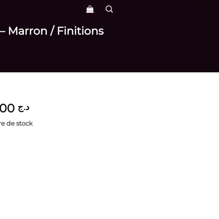
– Marron / Finitions
6,000
د.ج
e de stock