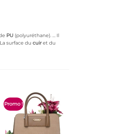
 de
PU
(polyuréthane). … Il
 La surface du
cuir
et du
Promo !
Promo !