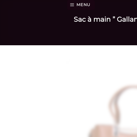
Passer
MENU
au
Sac à main ” Gallan
contenu