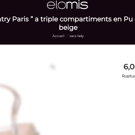
try Paris ” a triple compartiments en Pu 
beige
Accueil
/
sacs lady
Ruptur