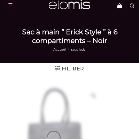
Passer
au
contenu
Sac à main ” Erick Style ” à 6
compartiments – Noir
Accueil
/
sacs lady
FILTRER