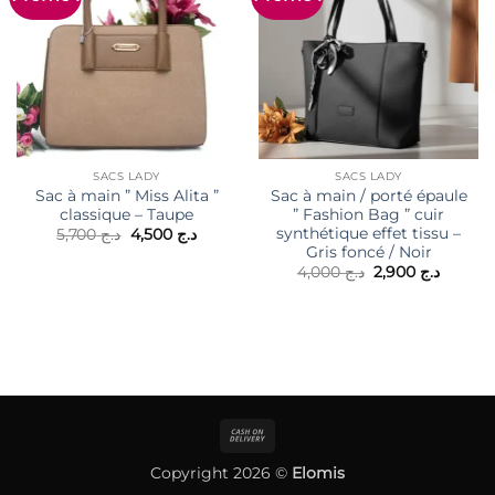
SACS LADY
SACS LADY
Sac à main ” Miss Alita ”
Sac à main / porté épaule
classique – Taupe
” Fashion Bag ” cuir
synthétique effet tissu –
Le
Le
5,700
د.ج
4,500
د.ج
prix
prix
Gris foncé / Noir
initial
actuel
Le
Le
4,000
د.ج
2,900
د.ج
était :
est :
prix
prix
د.ج 4,500.
د.ج 5,700.
initial
actuel
était :
est :
د.ج 4,000.
Cash
On
Copyright 2026 ©
Elomis
Delivery