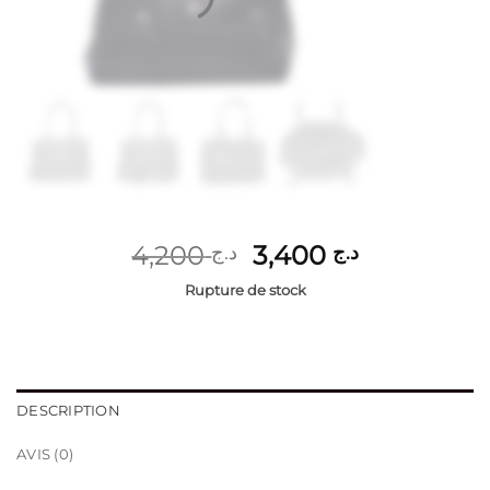
Le
Le
4,200
3,400
د.ج
د.ج
prix
prix
Rupture de stock
initial
actuel
était :
est :
د.ج 3,400.
د.ج 4,200.
DESCRIPTION
AVIS (0)