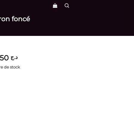
ron foncé
4,250
د.ج
e de stock