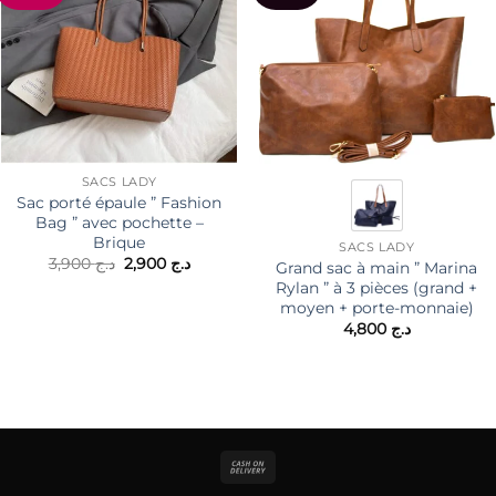
SACS LADY
Sac porté épaule ” Fashion
Bag ” avec pochette –
Brique
SACS LADY
Le
Le
3,900
د.ج
2,900
د.ج
Grand sac à main ” Marina
prix
prix
Rylan ” à 3 pièces (grand +
initial
actuel
moyen + porte-monnaie)
était :
est :
د.ج 2,900.
د.ج 3,900.
4,800
د.ج
Cash
On