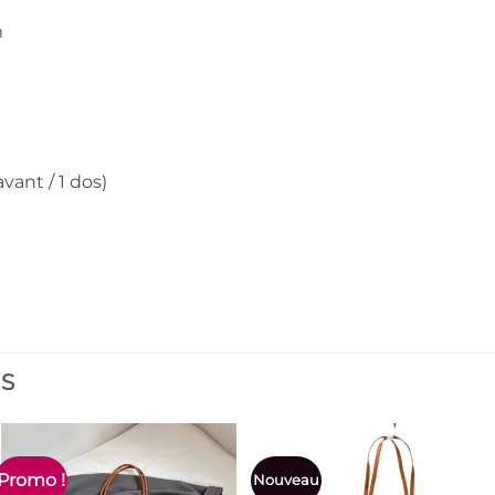
m
vant / 1 dos)
ES
Promo !
Nouveau