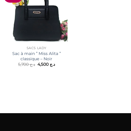
SACS LADY
Sac à main ” Miss Alita ”
classique – Noir
Le
Le
5,700
د.ج
4,500
د.ج
CARTABLES ET SACS À DOS
prix
prix
Sac cartable L’Odyssée à 
initial
actuel
compartiments
était :
est :
د.ج 4,500.
د.ج 5,700.
4,950
د.ج