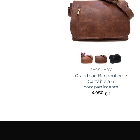
SACS LADY
Grand sac Bandoulière /
Cartable à 6
compartiments
4,950
د.ج