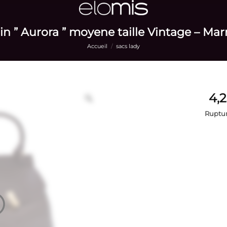
in ” Aurora ” moyene taille Vintage – Mar
Accueil
/
sacs lady
Ruptur