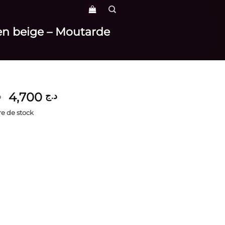
 en beige – Moutarde
Le
Le
4,700
د.ج
د
prix
prix
e de stock
initial
actuel
était :
est :
د.ج 4,700.
د.ج 5,700.