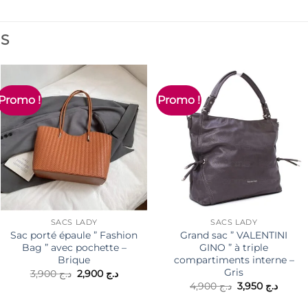
ES
Promo !
Promo !
SACS LADY
SACS LADY
Sac porté épaule ” Fashion
Grand sac ” VALENTINI
Bag ” avec pochette –
GINO ” à triple
Brique
compartiments interne –
Gris
Le
Le
3,900
د.ج
2,900
د.ج
prix
prix
Le
Le
4,900
د.ج
3,950
د.ج
initial
actuel
prix
prix
était :
est :
initial
actuel