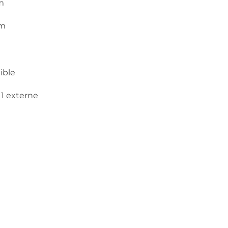
m
Cm
ible
 1 externe