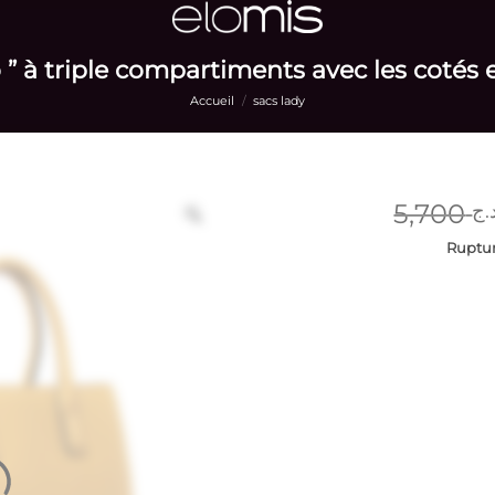
 ” à triple compartiments avec les cotés
Accueil
/
sacs lady
5,700
.ج
Ruptur