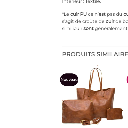
Intérieur : Textile.
*Le
cuir PU
ce n’
est
pas du
cu
s’agit de croûte de
cuir
de bo
similicuir
sont
généralement 
PRODUITS SIMILAIR
Nouveau