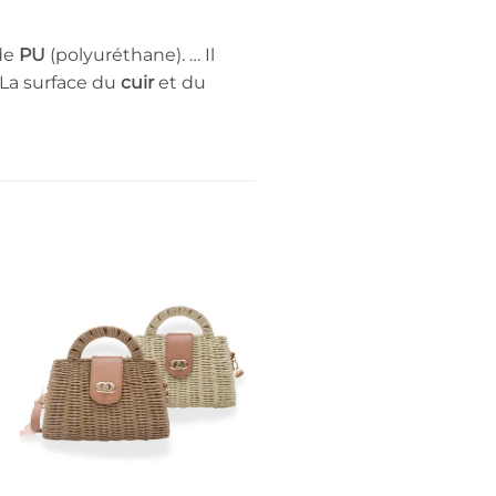
de
PU
(polyuréthane). … Il
 La surface du
cuir
et du
Promo !