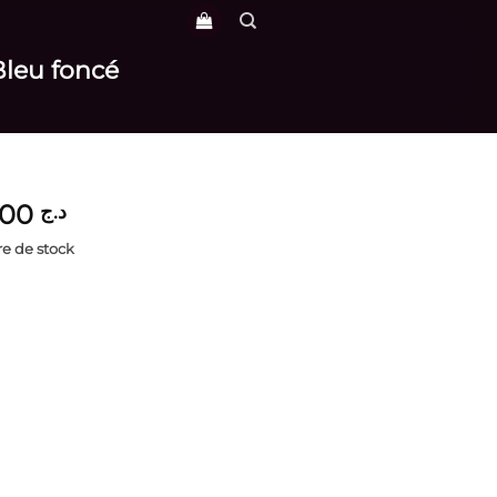
Bleu foncé
5,000
د.ج
e de stock