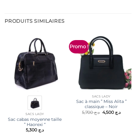
PRODUITS SIMILAIRES
Promo !
SACS LADY
Sac à main ” Miss Alita ”
classique – Noir
Le
Le
5,700
د.ج
4,500
د.ج
SACS LADY
prix
prix
Sac cabas moyenne taille
initial
actuel
était :
est :
” Haorexi “
د.ج 5,700.
5,300
د.ج