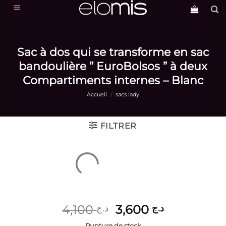
Passer
au
contenu
Sac à dos qui se transforme en sac
bandoulière ” EuroBolsos ” à deux
Compartiments internes – Blanc
Accueil
/
sacs lady
FILTRER
Le
Le
4,100
3,600
د.ج
د.ج
prix
prix
Rupture de stock