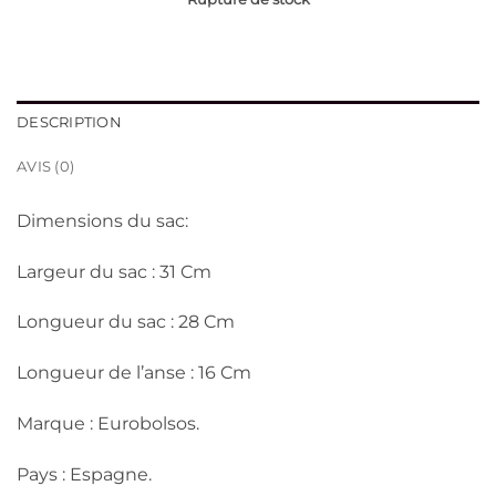
initial
actuel
était :
est :
د.ج 3,600.
د.ج 4,100.
DESCRIPTION
AVIS (0)
Dimensions du sac:
Largeur du sac : 31 Cm
Longueur du sac : 28 Cm
Longueur de l’anse : 16 Cm
Marque : Eurobolsos.
Pays : Espagne.